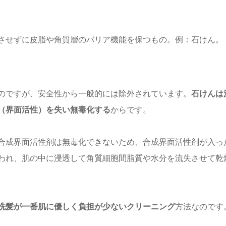
させずに皮脂や角質層のバリア機能を保つもの。例：石けん。
のですが、安全性から一般的には除外されています。
石けんは
（界面活性）を失い無毒化する
からです。
合成界面活性剤は無毒化できないため、合成界面活性剤が入っ
われ、肌の中に浸透して角質細胞間脂質や水分を流失させて乾
洗髪が一番肌に優しく負担が少ないクリーニング
方法なのです