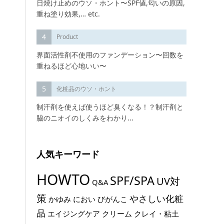
日焼け止めのウソ・ホント〜SPF値,匂いの原因,
重ね塗り効果,… etc.
4
Product
界面活性剤不使用のファンデーション〜回数を
重ねるほど心地いい〜
5
化粧品のウソ・ホント
制汗剤を使えば使うほど臭くなる！？制汗剤と
脇のニオイのしくみをわかり...
人気キーワード
HOWTO
SPF/SPA
UV対
Q&A
策
やさしい化粧
かゆみ
におい
びがんこ
品
エイジングケア
クリーム
クレイ・粘土