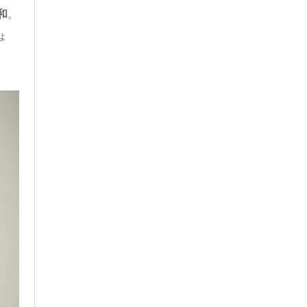
和
。
ょ