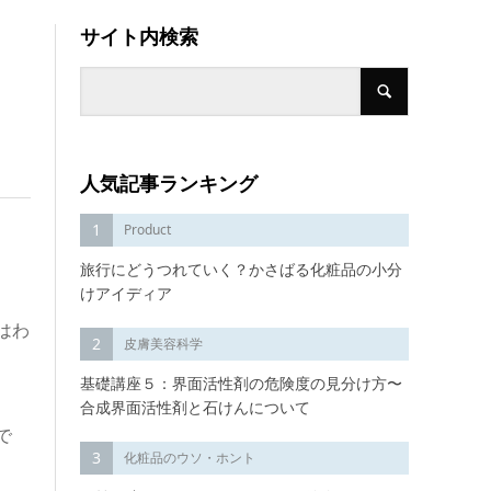
サイト内検索
人気記事ランキング
1
Product
旅行にどうつれていく？かさばる化粧品の小分
けアイディア
はわ
2
皮膚美容科学
基礎講座５：界面活性剤の危険度の見分け方〜
合成界面活性剤と石けんについて
で
3
化粧品のウソ・ホント