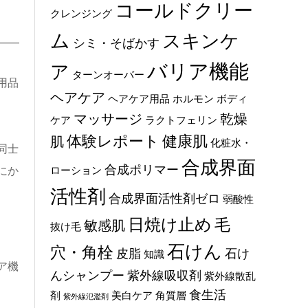
コールドクリー
クレンジング
ム
スキンケ
シミ・そばかす
バリア機能
ア
ターンオーバー
用品
ヘアケア
ヘアケア用品
ホルモン
ボディ
マッサージ
乾燥
ケア
ラクトフェリン
体験レポート
健康肌
肌
化粧水・
同士
合成界面
合成ポリマー
にか
ローション
活性剤
合成界面活性剤ゼロ
弱酸性
日焼け止め
毛
敏感肌
抜け毛
石けん
穴・角栓
皮脂
石け
知識
ア機
んシャンプー
紫外線吸収剤
紫外線散乱
食生活
剤
美白ケア
角質層
紫外線氾濫剤