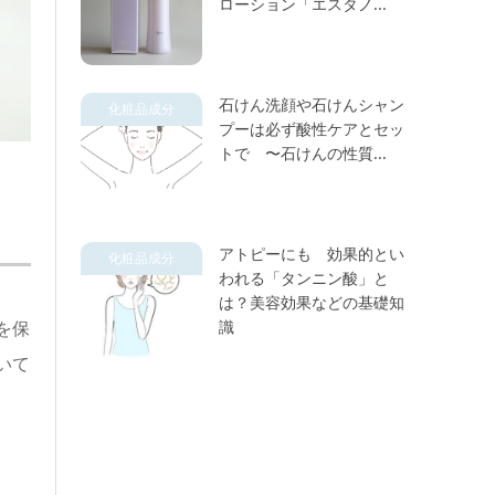
ローション「エスタノ...
石けん洗顔や石けんシャン
化粧品成分
プーは必ず酸性ケアとセッ
トで 〜石けんの性質...
アトピーにも 効果的とい
化粧品成分
われる「タンニン酸」と
は？美容効果などの基礎知
を保
識
いて