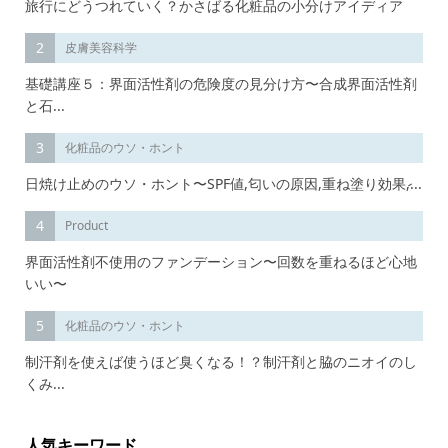
旅行にどうつれていく？かさばる化粧品の小分けアイディア
2
皮膚美容科学
基礎講座５：界面活性剤の危険度の見分け方〜合成界面活性剤
と石...
3
化粧品のウソ・ホント
日焼け止めのウソ・ホント〜SPF値,匂いの原因,重ね塗り効果,̷...
4
Product
界面活性剤不使用のファンデーション〜回数を重ねるほど心地
いい〜
5
化粧品のウソ・ホント
制汗剤を使えば使うほど臭くなる！？制汗剤と脇のニオイのし
くみ...
人気キーワード