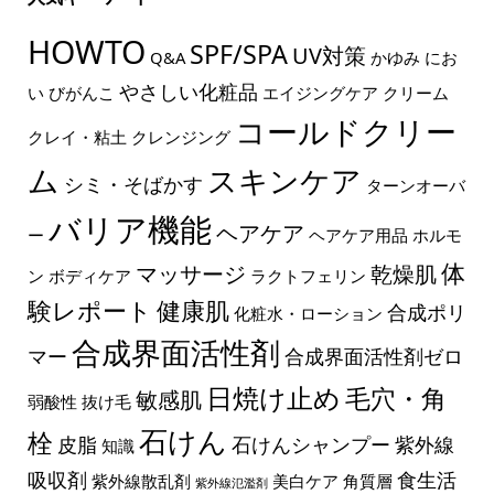
HOWTO
SPF/SPA
UV対策
Q&A
かゆみ
にお
やさしい化粧品
い
びがんこ
エイジングケア
クリーム
コールドクリー
クレイ・粘土
クレンジング
ム
スキンケア
シミ・そばかす
ターンオーバ
バリア機能
ヘアケア
ー
ヘアケア用品
ホルモ
体
マッサージ
乾燥肌
ン
ボディケア
ラクトフェリン
験レポート
健康肌
合成ポリ
化粧水・ローション
合成界面活性剤
マー
合成界面活性剤ゼロ
日焼け止め
毛穴・角
敏感肌
弱酸性
抜け毛
石けん
栓
皮脂
石けんシャンプー
紫外線
知識
吸収剤
食生活
紫外線散乱剤
美白ケア
角質層
紫外線氾濫剤