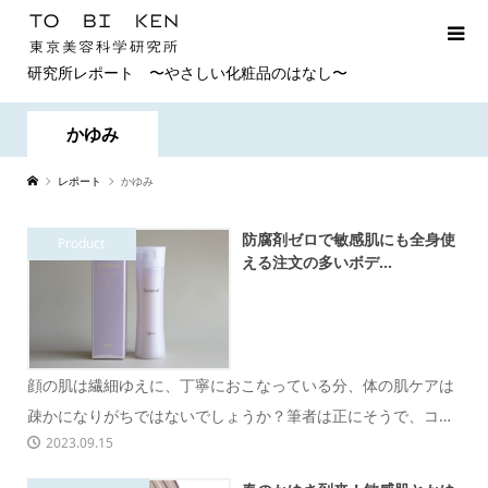
研究所レポート 〜やさしい化粧品のはなし〜
かゆみ
レポート
かゆみ
防腐剤ゼロで敏感肌にも全身使
Product
える注文の多いボデ...
顔の肌は繊細ゆえに、丁寧におこなっている分、体の肌ケアは
疎かになりがちではないでしょうか？筆者は正にそうで、コク
2023.09.15
のあるクリームを...