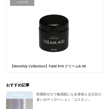
メルマガ
【Monthly Collection】Field #10 クリームA-30
おすすめ記事
防腐剤ゼロで敏感肌にも全身使える注文の
Product
多いボディローション「エスタノ...