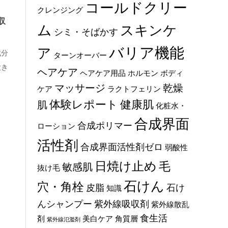
コールドクリー
クレンジング
収
ム
スキンケ
シミ・そばかす
バリア機能
ア
成分
ターンオーバー
大き
ヘアケア
ヘアケア用品
ホルモン
ボディ
マッサージ
乾燥
ケア
ラクトフェリン
体験レポート
健康肌
肌
化粧水・
合成界面
合成ポリマー
ローション
活性剤
合成界面活性剤ゼロ
弱酸性
日焼け止め
毛
敏感肌
抜け毛
石けん
穴・角栓
皮脂
石け
知識
んシャンプー
紫外線吸収剤
紫外線散乱
食生活
剤
美白ケア
角質層
紫外線氾濫剤