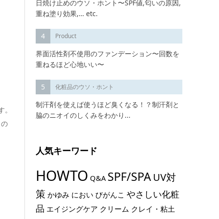
日焼け止めのウソ・ホント〜SPF値,匂いの原因,
重ね塗り効果,… etc.
4
Product
界面活性剤不使用のファンデーション〜回数を
重ねるほど心地いい〜
5
化粧品のウソ・ホント
制汗剤を使えば使うほど臭くなる！？制汗剤と
す。
脇のニオイのしくみをわかり...
ミの
人気キーワード
HOWTO
SPF/SPA
UV対
Q&A
策
やさしい化粧
かゆみ
におい
びがんこ
品
エイジングケア
クリーム
クレイ・粘土