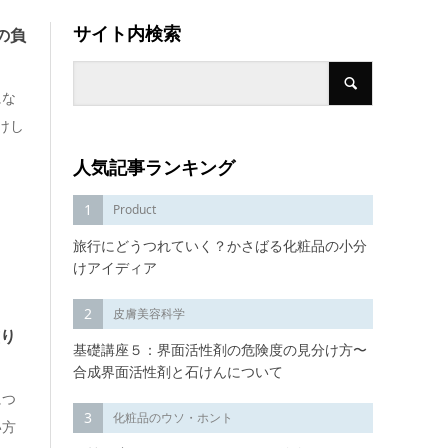
サイト内検索
の負
にな
けし
人気記事ランキング
1
Product
旅行にどうつれていく？かさばる化粧品の小分
けアイディア
2
皮膚美容科学
塗り
基礎講座５：界面活性剤の危険度の見分け方〜
合成界面活性剤と石けんについて
につ
3
化粧品のウソ・ホント
い方