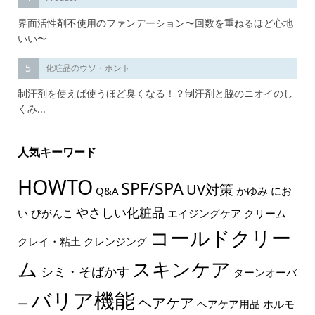
界面活性剤不使用のファンデーション〜回数を重ねるほど心地
いい〜
5
化粧品のウソ・ホント
制汗剤を使えば使うほど臭くなる！？制汗剤と脇のニオイのし
くみ...
人気キーワード
HOWTO
SPF/SPA
UV対策
Q&A
かゆみ
にお
やさしい化粧品
い
びがんこ
エイジングケア
クリーム
コールドクリー
クレイ・粘土
クレンジング
ム
スキンケア
シミ・そばかす
ターンオーバ
バリア機能
ヘアケア
ー
ヘアケア用品
ホルモ