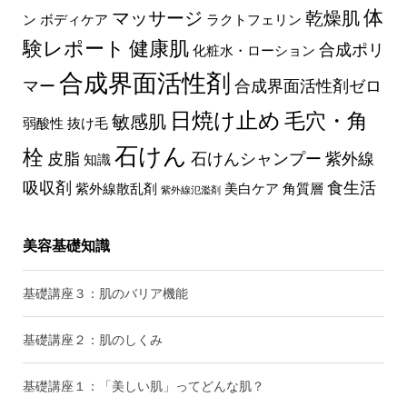
体
マッサージ
乾燥肌
ン
ボディケア
ラクトフェリン
験レポート
健康肌
合成ポリ
化粧水・ローション
合成界面活性剤
マー
合成界面活性剤ゼロ
日焼け止め
毛穴・角
敏感肌
弱酸性
抜け毛
石けん
栓
皮脂
石けんシャンプー
紫外線
知識
吸収剤
食生活
紫外線散乱剤
美白ケア
角質層
紫外線氾濫剤
美容基礎知識
基礎講座３：肌のバリア機能
基礎講座２：肌のしくみ
基礎講座１：「美しい肌」ってどんな肌？