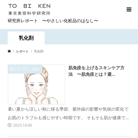
研究所レポート 〜やさしい化粧品のはなし〜
乳化剤
レポート
乳化剤
肌免疫を上げるスキンケア方
肌トラブル・悩み
法 〜肌免疫とは？避...
暑い夏から涼しい秋に移る季節、紫外線の影響や気候の変化で
お肌のトラブルも感じやすい時期です。 そもそも肌が健康であ
2023.10.06
れば環境の変化...