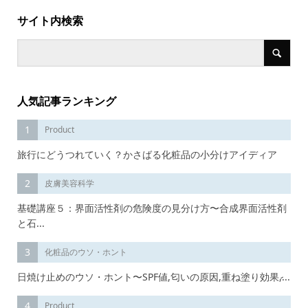
サイト内検索
人気記事ランキング
1
Product
旅行にどうつれていく？かさばる化粧品の小分けアイディア
2
皮膚美容科学
基礎講座５：界面活性剤の危険度の見分け方〜合成界面活性剤
と石...
3
化粧品のウソ・ホント
日焼け止めのウソ・ホント〜SPF値,匂いの原因,重ね塗り効果,̷...
4
Product