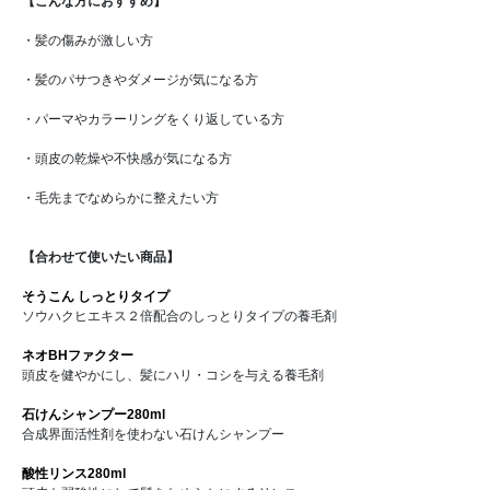
【こんな方におすすめ】
・髪の傷みが激しい方
・髪のパサつきやダメージが気になる方
・パーマやカラーリングをくり返している方
・頭皮の乾燥や不快感が気になる方
・毛先までなめらかに整えたい方
【合わせて使いたい商品】
そうこん しっとりタイプ
ソウハクヒエキス２倍配合のしっとりタイプの養毛剤
ネオBHファクター
頭皮を健やかにし、髪にハリ・コシを与える養毛剤
石けんシャンプー280ml
合成界面活性剤を使わない石けんシャンプー
酸性リンス280ml