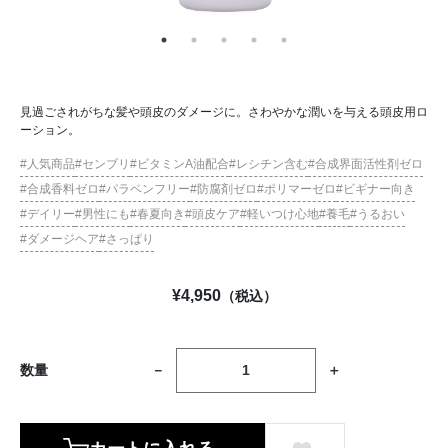
見過ごされがちな髪や頭皮のダメージに。さわやかな潤いを与える頭皮用ロ
ーション。
人気商品
センブリ
ビタミンA油配合
レシチン含む
合成界面活性剤ゼロ
合成香料ゼロ
パラベンフリー
防腐剤ゼロ
ポリマーゼロ
ビギナー向き
デイリー
男性にも
春夏向き
頭皮ケア
軽いつけ心地
養毛
うるおい
ダメージヘア
さっぱり
¥
4,950
（税込）
数量