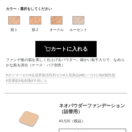
カラー：
選択をしてください
肌１
肌２
オークル
ルーセント
カートに入れる
ファンデ後の肌を美しく仕上げるパウダー。細かい粒子入りで、なめら
かな肌を演出（ケース・パフ別売）
ポリマーゼロ
合成界面活性剤ゼロ
人気商品
軽いつけ心地
脂性肌
普通肌
低刺激
子供にも
ネオパウダーファンデーション
（詰替用）
（税込）
¥
3,520