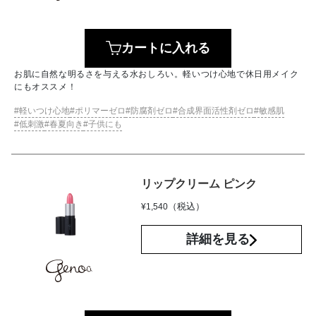
カートに入れる
お肌に自然な明るさを与える水おしろい。軽いつけ心地で休日用メイク
にもオススメ！
軽いつけ心地
ポリマーゼロ
防腐剤ゼロ
合成界面活性剤ゼロ
敏感肌
低刺激
春夏向き
子供にも
リップクリーム ピンク
（税込）
¥
1,540
詳細を見る