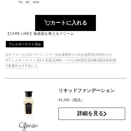
カートに入れる
【CARE LINE】敏感肌を整えるクリーム
アレルギーテスト済み
ポリマーゼロ
パラベンフリー
合成香料ゼロ
合成界面活性剤ゼロ
アレルギーテスト済
人気商品
軽いつけ心地
脂性肌
敏感肌
低刺激
春夏向き
子供にも
リキッドファンデーション
（税込）
¥
2,200
詳細を見る