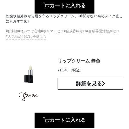
カートに入れる
乾燥や紫外線から唇を守るリップクリーム。 時間がない時のメイク直し
にもおすすめ♪
低刺激
軽いつけ心地
ポリマーゼロ
合成香料ゼロ
合成界面活性剤ゼロ
人気商品
保湿
子供にも
リップクリーム 無色
（税込）
¥
1,540
詳細を見る
カートに入れる