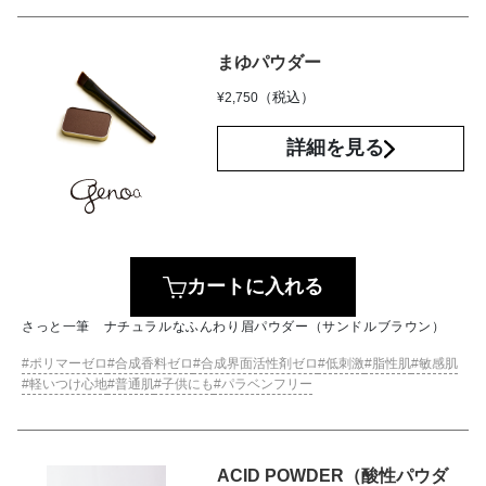
まゆパウダー
（税込）
¥
2,750
詳細を見る
カートに入れる
さっと一筆 ナチュラルなふんわり眉パウダー（サンドルブラウン）
ポリマーゼロ
合成香料ゼロ
合成界面活性剤ゼロ
低刺激
脂性肌
敏感肌
軽いつけ心地
普通肌
子供にも
パラベンフリー
ACID POWDER（酸性パウダ