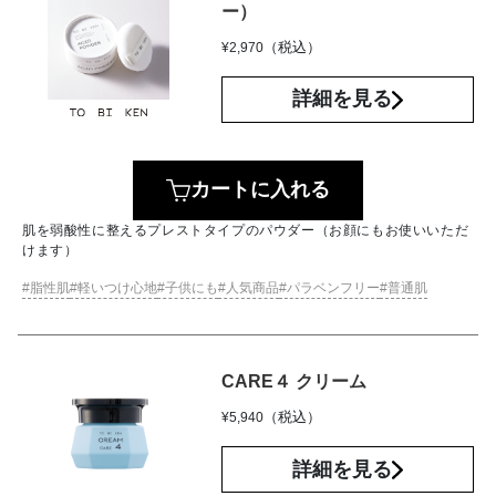
ー）
（税込）
¥
2,970
詳細を見る
カートに入れる
肌を弱酸性に整えるプレストタイプのパウダー（お顔にもお使いいただ
けます）
脂性肌
軽いつけ心地
子供にも
人気商品
パラベンフリー
普通肌
CARE４ クリーム
（税込）
¥
5,940
詳細を見る