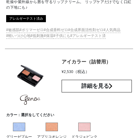
乾燥や紫外線から唇を守るリップクリーム。 リップケアだけでなく口紅
の下地にも♪
アレルギーテスト済み
敏感肌
ポリマーゼロ
合成香料ゼロ
合成界面活性剤ゼロ
人気商品
軽いつけ心地
低刺激
保湿
子供にも
アレルギーテスト済
アイカラー（詰替用）
（税込）
¥
2,530
詳細を見る
カラー：
選択をしてください
グリーゼブルー
アプリコオレンジ
ドラジェピンク