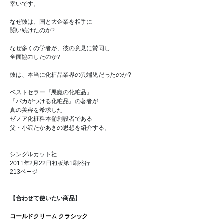
幸いです。
なぜ彼は、国と大企業を相手に
闘い続けたのか?
なぜ多くの学者が、彼の意見に賛同し
全面協力したのか?
彼は、本当に化粧品業界の異端児だったのか?
ベストセラー『悪魔の化粧品』
『バカがつける化粧品』の著者が
真の美容を希求した
ゼノア化粧料本舗創設者である
父・小沢たかあきの思想を紹介する。
シングルカット社
2011年2月22日初版第1刷発行
213ページ
【合わせて使いたい商品】
コールドクリーム クラシック