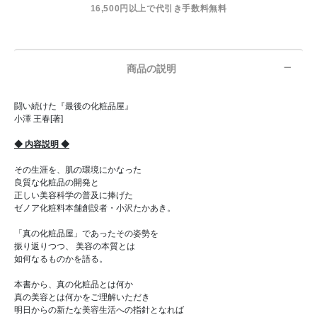
16,500円以上で代引き手数料無料
商品の説明
闘い続けた『最後の化粧品屋』
小澤 王春[著]
◆ 内容説明 ◆
その生涯を、肌の環境にかなった
良質な化粧品の開発と
正しい美容科学の普及に捧げた
ゼノア化粧料本舗創設者・小沢たかあき。
「真の化粧品屋」であったその姿勢を
振り返りつつ、 美容の本質とは
如何なるものかを語る。
本書から、真の化粧品とは何か
真の美容とは何かをご理解いただき
明日からの新たな美容生活への指針となれば