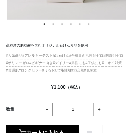
高純度の脂肪酸を含むオリジナル石けん素地を使用
人気商品
アレルギーテスト済
石けん
合成界面活性剤ゼロ
防腐剤ゼロ
ポリマーゼロ
ビギナー向き
デイリー
男性にも
子供にも
ニオイ対策
普通肌
ロングセラー
うるおい
脂性肌
混合肌
低刺激
¥
1,100
（税込）
数量
カートに入れる