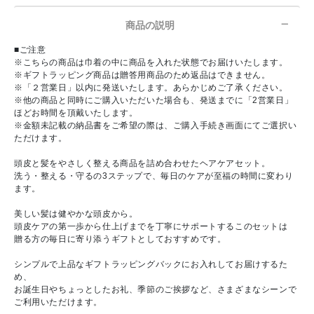
商品の説明
■ご注意
※こちらの商品は巾着の中に商品を入れた状態でお届けいたします。
※ギフトラッピング商品は贈答用商品のため返品はできません。
※「２営業日」以内に発送いたします。あらかじめご了承ください。
※他の商品と同時にご購入いただいた場合も、発送までに「2営業日」
ほどお時間を頂戴いたします。
※金額未記載の納品書をご希望の際は、ご購入手続き画面にてご選択い
ただけます。
頭皮と髪をやさしく整える商品を詰め合わせたヘアケアセット。
洗う・整える・守るの3ステップで、毎日のケアが至福の時間に変わり
ます。
美しい髪は健やかな頭皮から。
頭皮ケアの第一歩から仕上げまでを丁寧にサポートするこのセットは
贈る方の毎日に寄り添うギフトとしておすすめです。
シンプルで上品なギフトラッピングバックにお入れしてお届けするた
め、
お誕生日やちょっとしたお礼、季節のご挨拶など、さまざまなシーンで
ご利用いただけます。