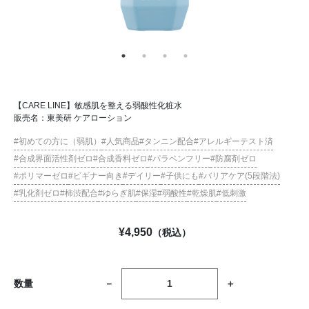
【CARE LINE】敏感肌を整える弱酸性化粧水
販売名：東美研 ケアローション
初めての方に（弱肌）
人気商品
タンニン配合
アレルギーテスト済
合成界面活性剤ゼロ
合成香料ゼロ
パラベンフリー
防腐剤ゼロ
ポリマーゼロ
ビギナー向き
デイリー
子供にも
バリアケア(5段階法)
乳化剤ゼロ
柿渋配合
ゆらぎ肌
保湿
弱酸性
乾燥肌
低刺激
¥
4,950
（税込）
数量