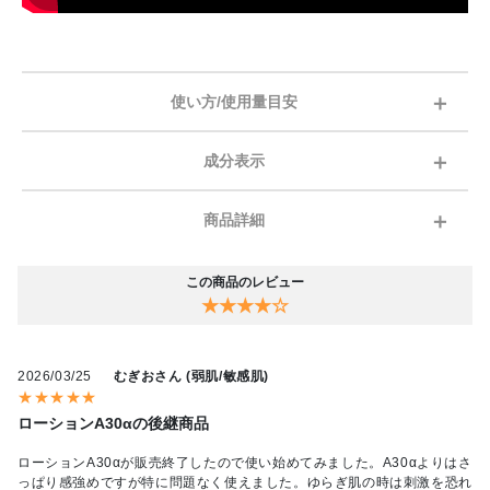
使い方/使用量目安
成分表示
商品詳細
この商品のレビュー
★★★★☆
2026/03/25
むぎおさん (弱肌/敏感肌)
★★★★★
ローションA30αの後継商品
ローションA30αが販売終了したので使い始めてみました。A30αよりはさ
っぱり感強めですが特に問題なく使えました。ゆらぎ肌の時は刺激を恐れ