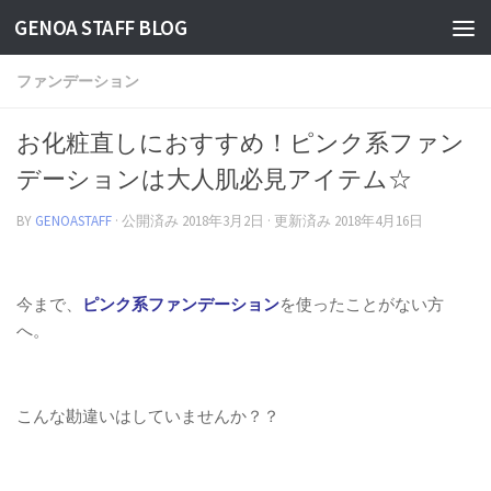
GENOA STAFF BLOG
コンテンツへスキップ
ファンデーション
お化粧直しにおすすめ！ピンク系ファン
デーションは大人肌必見アイテム☆
BY
GENOASTAFF
· 公開済み
2018年3月2日
· 更新済み
2018年4月16日
今まで、
ピンク系ファンデーション
を使ったことがない方
へ。
こんな勘違いはしていませんか？？