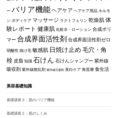
バリア機能
ヘアケア
ー
ヘアケア用品
ホルモ
体
マッサージ
乾燥肌
ン
ボディケア
ラクトフェリン
験レポート
健康肌
合成ポリ
化粧水・ローション
合成界面活性剤
マー
合成界面活性剤ゼロ
日焼け止め
毛穴・角
敏感肌
弱酸性
抜け毛
石けん
栓
皮脂
石けんシャンプー
紫外線
知識
吸収剤
食生活
紫外線散乱剤
美白ケア
角質層
紫外線氾濫剤
美容基礎知識
基礎講座３：肌のバリア機能
基礎講座２：肌のしくみ