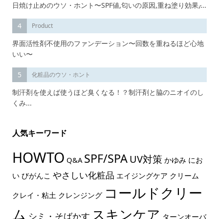
日焼け止めのウソ・ホント〜SPF値,匂いの原因,重ね塗り効果,̷...
4
Product
界面活性剤不使用のファンデーション〜回数を重ねるほど心地
いい〜
5
化粧品のウソ・ホント
制汗剤を使えば使うほど臭くなる！？制汗剤と脇のニオイのし
くみ...
人気キーワード
HOWTO
SPF/SPA
UV対策
Q&A
かゆみ
にお
やさしい化粧品
い
びがんこ
エイジングケア
クリーム
コールドクリー
クレイ・粘土
クレンジング
ム
スキンケア
シミ・そばかす
ターンオーバ