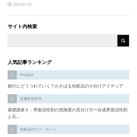
2025.07.02
商品開発の意図や...
サイト内検索
人気記事ランキング
1
Product
旅行にどうつれていく？かさばる化粧品の小分けアイディア
2
皮膚美容科学
基礎講座５：界面活性剤の危険度の見分け方〜合成界面活性剤
と石...
3
化粧品のウソ・ホント