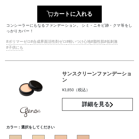
カートに入れる
コンシーラーにもなるファンデーション。 シミ・ニキビ跡・クマ等をし
っかりカバー！
ポリマーゼロ
合成界面活性剤ゼロ
軽いつけ心地
脂性肌
低刺激
子供にも
サンスクリーンファンデーショ
ン
（税込）
¥
3,850
詳細を見る
カラー：
選択をしてください