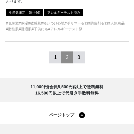
わります。
生産数限定 残り4個
アレルギーテスト済み
低刺激
保湿
敏感肌
軽いつけ心地
ポリマーゼロ
防腐剤ゼロ
人気商品
脂性肌
普通肌
子供にも
アレルギーテスト済
1
2
3
11,000円(会員5,500円)以上で送料無料
16,500円以上で代引き手数料無料
ページトップ