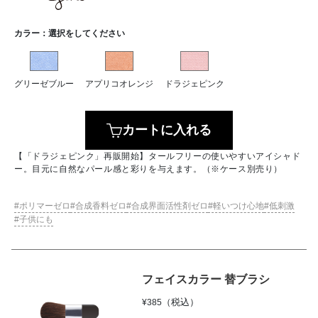
カラー：
選択をしてください
グリーゼブルー
アプリコオレンジ
ドラジェピンク
カートに入れる
【「ドラジェピンク」再販開始】タールフリーの使いやすいアイシャド
ー。目元に自然なパール感と彩りを与えます。（※ケース別売り）
ポリマーゼロ
合成香料ゼロ
合成界面活性剤ゼロ
軽いつけ心地
低刺激
子供にも
フェイスカラー 替ブラシ
（税込）
¥
385