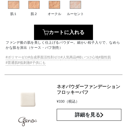
肌１
肌２
オークル
ルーセント
カートに入れる
ファンデ後の肌を美しく仕上げるパウダー。細かい粒子入りで、なめら
かな肌を演出（ケース・パフ別売）
ポリマーゼロ
合成界面活性剤ゼロ
人気商品
軽いつけ心地
脂性肌
普通肌
低刺激
子供にも
ネオパウダーファンデーション
フロッキーパフ
（税込）
¥
330
詳細を見る