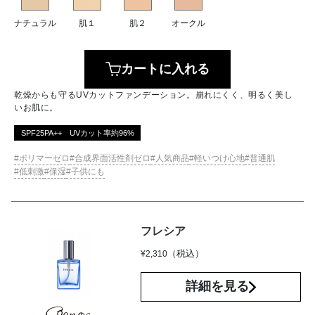
ナチュラル
肌１
肌２
オークル
カートに入れる
乾燥からも守るUVカットファンデーション。崩れにくく、明るく美し
いお肌に。
SPF25PA++ UVカット率約96%
ポリマーゼロ
合成界面活性剤ゼロ
人気商品
軽いつけ心地
普通肌
低刺激
保湿
子供にも
フレシア
（税込）
¥
2,310
詳細を見る