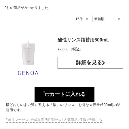
9
件の商品がみつかりました。
酸性リンス詰替用600mL
（税込）
¥
2,860
詳細を見る
カートに入れる
指どおりのよい髪に整える「酸」のリンス。お得な大容量(600ml)の詰
替用です。
ポリマーゼロ
合成界面活性剤ゼロ
人気商品
保湿
子供にも