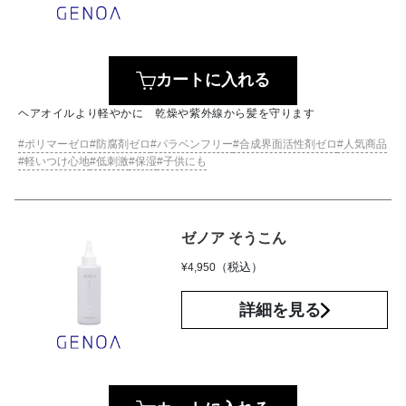
カートに入れる
ヘアオイルより軽やかに 乾燥や紫外線から髪を守ります
ポリマーゼロ
防腐剤ゼロ
パラベンフリー
合成界面活性剤ゼロ
人気商品
軽いつけ心地
低刺激
保湿
子供にも
ゼノア そうこん
（税込）
¥
4,950
詳細を見る