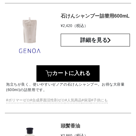
石けんシャンプー詰替用600mL
（税込）
¥
2,420
詳細を見る
カートに入れる
泡立ちが良く、使いやすいゼノアの石けんシャンプー。お得な大容量
(600ml)の詰替用です。
ポリマーゼロ
合成界面活性剤ゼロ
人気商品
保湿
子供にも
頭髪香油
（税込）
¥
2,860