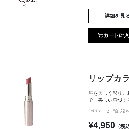
詳細を見
カートに
リップカ
唇を美しく彩り、
で、美しい唇づく
ポリマーゼロ
合成香
¥
4,950
（税