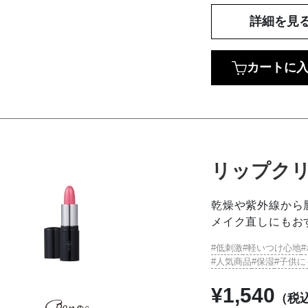
詳細を見
カートに
リップクリ
乾燥や紫外線から
メイク直しにもお
低刺激
軽いつけ心地
人気商品
保湿
子供に
¥
1,540
（税