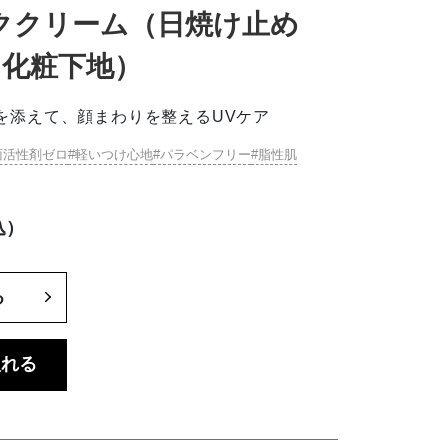
ククリーム（日焼け止め
・化粧下地）
を添えて、顔まわりを整えるUVケア
面活性剤ゼロ
軽いつけ心地
パラベンフリー
脂性肌
込）
る
入れる