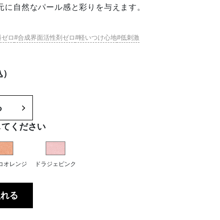
元に自然なパール感と彩りを与えます。
売り）
料ゼロ
合成界面活性剤ゼロ
軽いつけ心地
低刺激
込）
る
してください
コオレンジ
ドラジェピンク
入れる