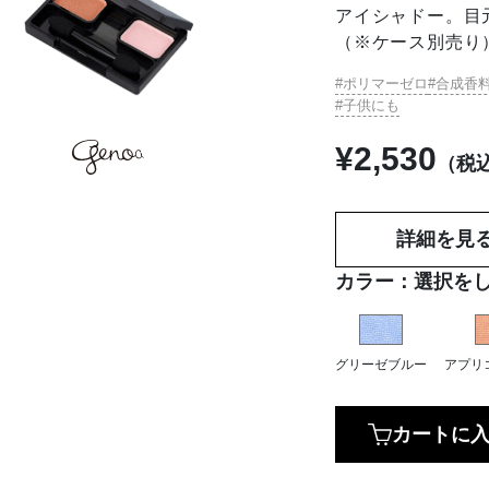
アイシャドー。目
（※ケース別
ポリマーゼロ
合成香
子供にも
¥
2,530
（税
詳細を見
カラー：
選択を
グリーゼブルー
アプリ
カートに