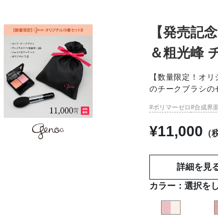
【発売記
＆粗光峰 
【数量限定！オリ
のチークブラシの
ポリマーゼロ
合成界
¥
11,000
（
詳細を見
カラー：
選択を