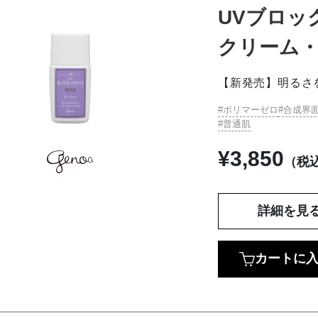
UVブロッ
クリーム
【新発売】明るさ
ポリマーゼロ
合成界
普通肌
¥
3,850
（税
詳細を見
カートに