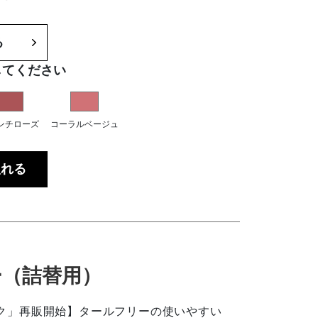
る
してください
ンチローズ
コーラルベージュ
入れる
ー（詰替用）
ク」再販開始】タールフリーの使いやすい