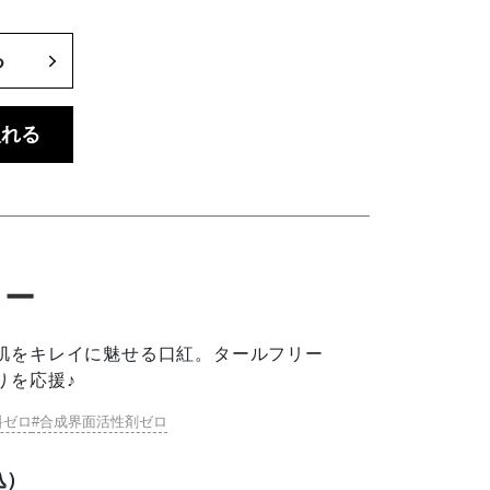
る
入れる
ラー
肌をキレイに魅せる口紅。タールフリー
りを応援♪
料ゼロ
合成界面活性剤ゼロ
込）