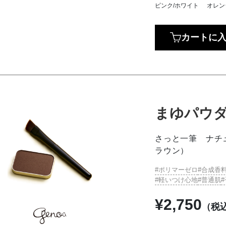
ピンク/ホワイト
オレン
カートに
まゆパウ
さっと一筆 ナチ
ラウン）
ポリマーゼロ
合成香
軽いつけ心地
普通肌
¥
2,750
（税