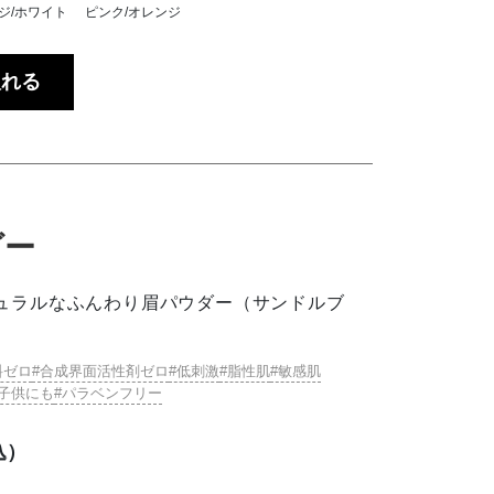
ジ/ホワイト
ピンク/オレンジ
入れる
ダー
ュラルなふんわり眉パウダー（サンドルブ
料ゼロ
合成界面活性剤ゼロ
低刺激
脂性肌
敏感肌
子供にも
パラベンフリー
込）